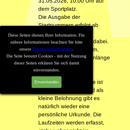
31.05.2026, 10:00 Uhr auf
dem Sportplatz.
Die Ausgabe der
Startnummern erfolgt ab
09:00 Uhr. Für jeden
Diese Seiten dienen Ihrer Information. Für
Geschmack ist etwas dabei.
nähere Informationen beachten Sie bitte
Ihr könnt zwischen 2km,
unsere
Datenschutzerklärung
.
Die Seite benutzt Cookies - mit der Nutzung
5km und 8km Streckenlänge
dieser Seiten erklären Sie sich damit
wählen.
einverstanden.
Für Obst und Getränke ist
Einverstanden
wie immer gesorgt und als
kleine Belohnung gibt es
natürlich wieder eine
persönliche Urkunde. Die
Laufzeiten werden erfasst,