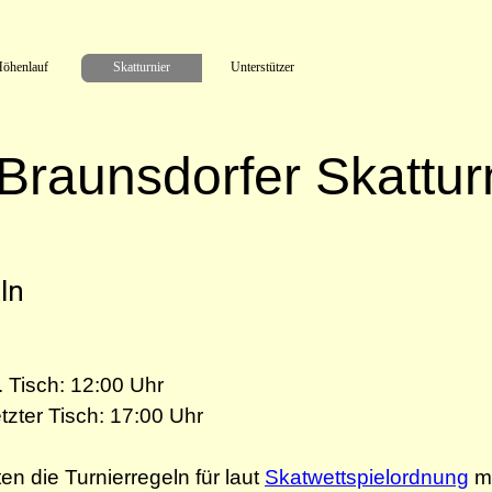
Menü überspringen
öhenlauf
Skatturnier
Unterstützer
 Braunsdorfer Skattur
ln
. Tisch: 12:00 Uhr
etzter Tisch: 17:00 Uhr
ten die Turnierregeln für laut
Skatwettspielordnung
mi