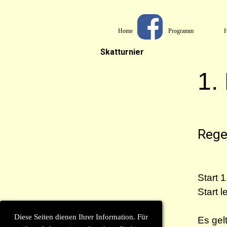
Direkt zum Seiteninhalt
Home
Programm
H
Skatturnier
1.
Rege
Start 1
Start l
Diese Seiten dienen Ihrer Information. Für
Es gel