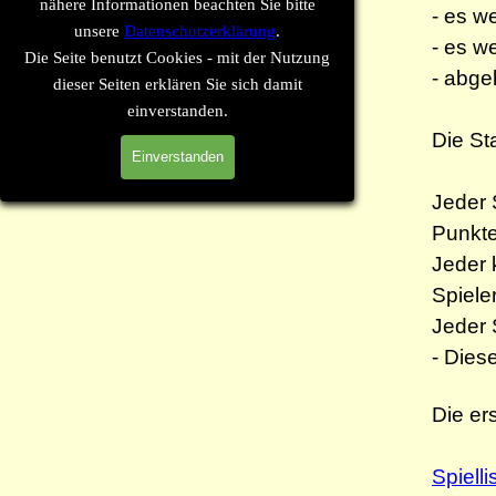
nähere Informationen beachten Sie bitte
- es w
unsere
Datenschutzerklärung
.
- es w
Die Seite benutzt Cookies - mit der Nutzung
- abge
dieser Seiten erklären Sie sich damit
einverstanden.
Die St
Einverstanden
Jeder 
Punkte 
Jeder 
Spiele
Jeder 
- Dies
Die er
Spielli